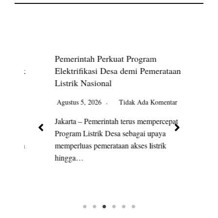
Pemerintah Perkuat Program
Pr
rik
Elektrifikasi Desa demi Pemerataan
De
Listrik Nasional
Ag
Agustus 5, 2026
Tidak Ada Komentar
Jak
ik
Jakarta – Pemerintah terus mempercepat
pro
Program Listrik Desa sebagai upaya
up
lan
memperluas pemerataan akses listrik
hingga…