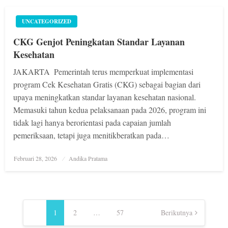
UNCATEGORIZED
CKG Genjot Peningkatan Standar Layanan
Kesehatan
JAKARTA  Pemerintah terus memperkuat implementasi
program Cek Kesehatan Gratis (CKG) sebagai bagian dari
upaya meningkatkan standar layanan kesehatan nasional.
Memasuki tahun kedua pelaksanaan pada 2026, program ini
tidak lagi hanya berorientasi pada capaian jumlah
pemeriksaan, tetapi juga menitikberatkan pada…
Posted
Februari 28, 2026
Andika Pratama
on
Navigasi
pos
1
2
…
57
Berikutnya