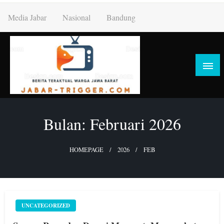
Skip
Media Jabar
Nasional
Bandung
to
content
Bulan:
Februari 2026
HOMEPAGE
2026
FEB
UNCATEGORIZED