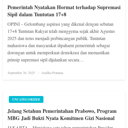
Pemerintah Nyatakan Hormat terhadap Supremasi
Sipil dalam Tuntutan 17+8
OPINI – Gelombang aspirasi yang dikenal dengan sebutan
17+8 Tuntutan Rakyat telah menggema sejak akhir Agustus
2025 dan terus menjadi perbincangan publik. Tuntutan
mahasiswa dan masyarakat dipahami pemerintah sebagai
dorongan untuk memperkuat demokrasi dan memastikan
prinsip supremasi sipil dijalankan secara…
Posted
September 30, 2025
Andika Pratama
on
UNCATEGORIZED
Jelang Setahun Pemerintahan Prabowo, Program
MBG Jadi Bukti Nyata Komitmen Gizi Nasional
JAKARTA – Menjelang satu tahun pemerintahan Presiden