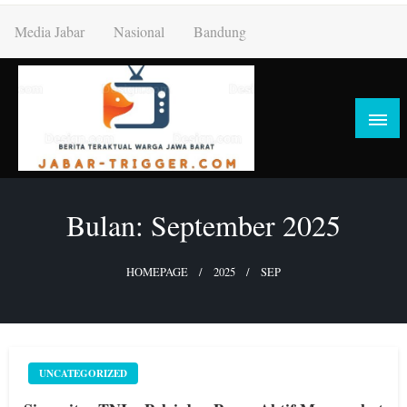
Skip
Media Jabar
Nasional
Bandung
to
content
Bulan:
September 2025
HOMEPAGE
2025
SEP
UNCATEGORIZED