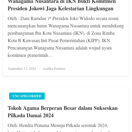
Wanagama Nusantara di IKN Bukti Komitmen
Presiden Jokowi Jaga Kelestarian Lingkungan
Oleh : Dani Ramdan )* Presiden Joko Widodo secara resmi
mencanangkan hutan Wanagama Nusantara untuk mendukung
pembangunan Ibu Kota Nusantara (IKN), di Zona Rimba
Kota B Kawasan Inti Pusat Pemerintahan (KIPP), IKN.
Pencanangan Wanagama Nusantara adalah wujud nyata
komitmen pemerintah…
Posted
September 23, 2024
Andika Pratama
on
UNCATEGORIZED
Tokoh Agama Berperan Besar dalam Sukseskan
Pilkada Damai 2024
Oleh: Hendra Pratama Menuju Pilkada serentak 2024,