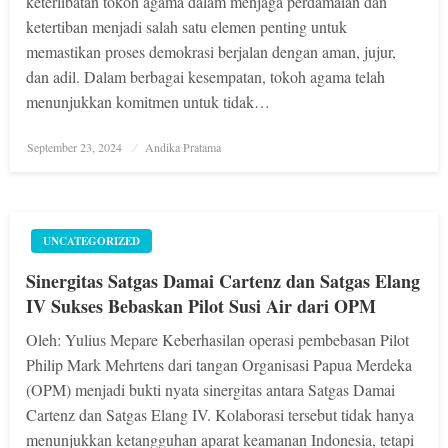
keterlibatan tokoh agama dalam menjaga perdamaian dan
ketertiban menjadi salah satu elemen penting untuk
memastikan proses demokrasi berjalan dengan aman, jujur,
dan adil. Dalam berbagai kesempatan, tokoh agama telah
menunjukkan komitmen untuk tidak…
Posted
September 23, 2024
Andika Pratama
on
UNCATEGORIZED
Sinergitas Satgas Damai Cartenz dan Satgas Elang
IV Sukses Bebaskan Pilot Susi Air dari OPM
Oleh: Yulius Mepare Keberhasilan operasi pembebasan Pilot
Philip Mark Mehrtens dari tangan Organisasi Papua Merdeka
(OPM) menjadi bukti nyata sinergitas antara Satgas Damai
Cartenz dan Satgas Elang IV. Kolaborasi tersebut tidak hanya
menunjukkan ketangguhan aparat keamanan Indonesia, tetapi