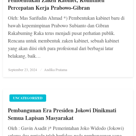
Percepatan Kerja Prabowo-Gibran
Oleh: Mas Sarifudin Ahmad *) Pembentukan kabinet baru di
bawah kepemimpinan Prabowo Subianto dan Gibran
Rakabuming Raka terus menjadi pusat perhatian publik.
Rencana untuk membentuk zaken kabinet, sebuah kabinet
yang akan diisi oleh para profesional dari berbagai latar
belakang, baik…
Posted
September 23, 2024
Andika Pratama
on
UNCATEGORIZED
Pembangunan Era Presiden Jokowi Dinikmati
Semua Lapisan Masyarakat
Oleh : Gavin Asadit )* Pemerintahan Joko Widodo (Jokowi)
selama dua periode telah berfokus pada pembangunan yang