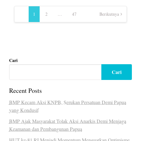
Navigasi
pos
1
2
…
47
Berikutnya
Cari
Cari
Recent Posts
BMP Kecam Aksi KNPB, Serukan Persatuan Demi Papua
yang Kondusif
BMP Ajak Masyarakat Tolak Aksi Anarkis Demi Menjaga
Keamanan dan Pembangunan Papua
HUT ke-81 RI Menjadi Momentum Menguatkan Optimisme