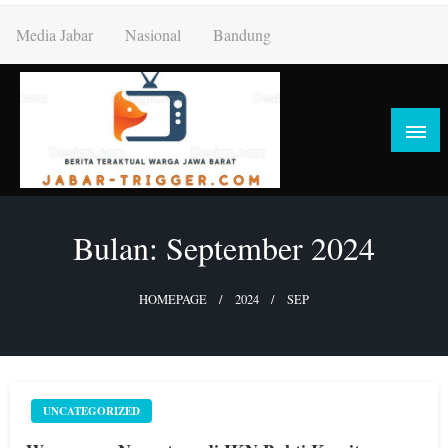
Skip
Media Jabar
Nasional
Bandung
to
content
Bulan:
September 2024
HOMEPAGE
2024
SEP
UNCATEGORIZED