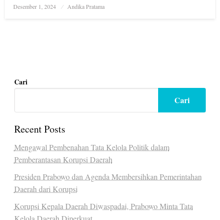
Posted
Desember 1, 2024
Andika Pratama
on
Cari
Cari
Recent Posts
Mengawal Pembenahan Tata Kelola Politik dalam
Pemberantasan Korupsi Daerah
Presiden Prabowo dan Agenda Membersihkan Pemerintahan
Daerah dari Korupsi
Korupsi Kepala Daerah Diwaspadai, Prabowo Minta Tata
Kelola Daerah Diperkuat