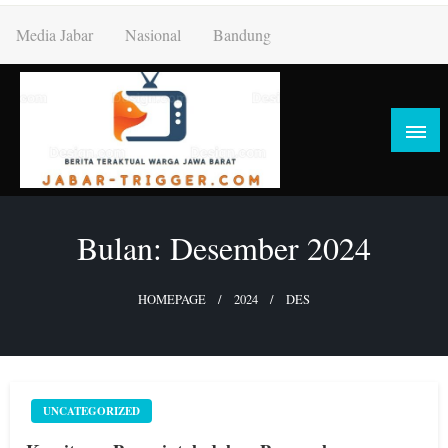
Skip
Media Jabar
Nasional
Bandung
to
content
Bulan:
Desember 2024
HOMEPAGE
2024
DES
UNCATEGORIZED