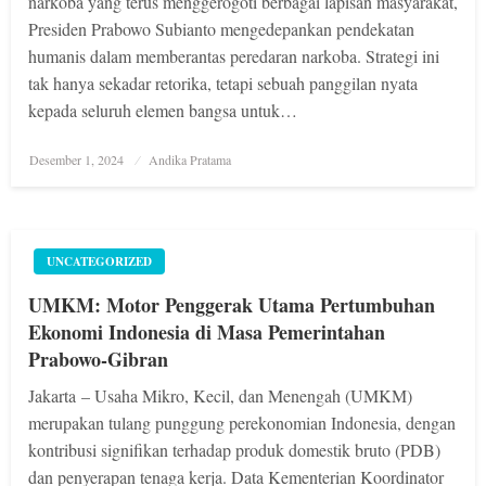
narkoba yang terus menggerogoti berbagai lapisan masyarakat,
Presiden Prabowo Subianto mengedepankan pendekatan
humanis dalam memberantas peredaran narkoba. Strategi ini
tak hanya sekadar retorika, tetapi sebuah panggilan nyata
kepada seluruh elemen bangsa untuk…
Posted
Desember 1, 2024
Andika Pratama
on
UNCATEGORIZED
UMKM: Motor Penggerak Utama Pertumbuhan
Ekonomi Indonesia di Masa Pemerintahan
Prabowo-Gibran
Jakarta – Usaha Mikro, Kecil, dan Menengah (UMKM)
merupakan tulang punggung perekonomian Indonesia, dengan
kontribusi signifikan terhadap produk domestik bruto (PDB)
dan penyerapan tenaga kerja. Data Kementerian Koordinator