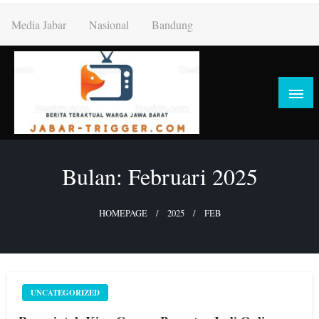
Skip
Media Jabar
Nasional
Bandung
to
content
Bulan:
Februari 2025
HOMEPAGE
2025
FEB
UNCATEGORIZED