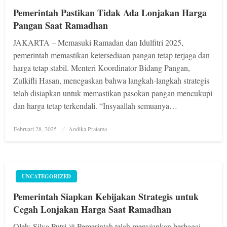
Pemerintah Pastikan Tidak Ada Lonjakan Harga
Pangan Saat Ramadhan
JAKARTA – Memasuki Ramadan dan Idulfitri 2025,
pemerintah memastikan ketersediaan pangan tetap terjaga dan
harga tetap stabil. Menteri Koordinator Bidang Pangan,
Zulkifli Hasan, menegaskan bahwa langkah-langkah strategis
telah disiapkan untuk memastikan pasokan pangan mencukupi
dan harga tetap terkendali. “Insyaallah semuanya…
Posted
Februari 28, 2025
Andika Pratama
on
UNCATEGORIZED
Pemerintah Siapkan Kebijakan Strategis untuk
Cegah Lonjakan Harga Saat Ramadhan
Oleh: Silva Putri )* Pemerintah telah menyiapkan berbagai