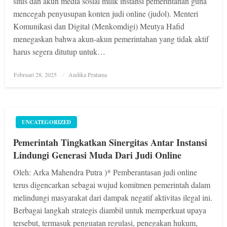
situs dan akun media sosial milik instansi pemerintahan guna
mencegah penyusupan konten judi online (judol). Menteri
Komunikasi dan Digital (Menkomdigi) Meutya Hafid
menegaskan bahwa akun-akun pemerintahan yang tidak aktif
harus segera ditutup untuk…
Posted
Februari 28, 2025
Andika Pratama
on
UNCATEGORIZED
Pemerintah Tingkatkan Sinergitas Antar Instansi
Lindungi Generasi Muda Dari Judi Online
Oleh: Arka Mahendra Putra )* Pemberantasan judi online
terus digencarkan sebagai wujud komitmen pemerintah dalam
melindungi masyarakat dari dampak negatif aktivitas ilegal ini.
Berbagai langkah strategis diambil untuk memperkuat upaya
tersebut, termasuk penguatan regulasi, penegakan hukum,