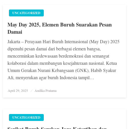
UNCATEGORIZED
May Day 2025, Elemen Buruh Suarakan Pesan
Damai
Jakarta – Perayaan Hari Buruh Internasional (May Day) 2025
dipenuhi pesan damai dari berbagai elemen bangsa,
mencerminkan kedewasaan berdemokrasi dan semangat
kolaborasi dalam membangun kesejahteraan nasional. Ketua
Umum Gerakan Nurani Kebangsaan (GNK), Habib Syakur
Ali, menyerukan agar buruh Indonesia tampil…
Posted
April 29, 2025
Andika Pratama
on
UNCATEGORIZED
Serikat Buruh Serukan Jaga Ketertiban dan