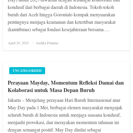
kondusif dari berbagai daerah di Indonesia. Tokoh-tokoh
buruh dari Aceh hingga Gorontalo kompak menyuarakan
pentingnya menjaga keamanan dan ketertiban masyarakat
(kamtibmas) sebagai fondasi kesejahteraan bersama….
Posted
April 29, 2025
Andika Pratama
on
UNCATEGORIZED
Perayaan Mayday, Momentum Refleksi Damai dan
Kolaborasi untuk Masa Depan Buruh
Jakarta – Menjelang perayaan Hari Buruh Internasional atau
May Day pada 1 Mei, berbagai elemen masyarakat mengajak
seluruh buruh di Indonesia untuk menjaga suasana kondusif,
menjauhi provokasi, dan merayakan momentum tahunan ini
dengan semangat positif. May Day dinilai sebagai