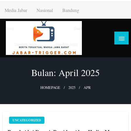
Skip
Media Jabar
Nasional
Bandung
to
content
Bulan:
April 2025
HOMEPAGE
2025
APR
UNCATEGORIZED