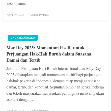
kesempatan…
Posted
April 29, 2025
Andika Pratama
on
UNCATEGORIZED
May Day 2025: Momentum Positif untuk
Perjuangan Hak-Hak Buruh dalam Suasana
Damai dan Tertib
Jakarta – Peringatan Hari Buruh Internasional atau May Day
2025 diharapkan menjadi momentum positif bagi perjuangan
hak-hak pekerja di Indonesia, dengan tetap menjaga suasana
damai, tertib, dan kondusif. Sejumlah pimpinan serikat pekerja
dan tokoh masyarakat menyerukan pentingnya menyampaikan
aspirasi dengan…
Posted
April 29, 2025
Andika Pratama