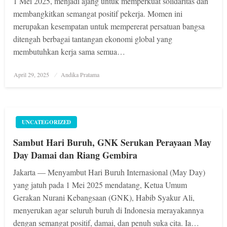
1 Mei 2025, menjadi ajang untuk memperkuat solidaritas dan
membangkitkan semangat positif pekerja. Momen ini
merupakan kesempatan untuk mempererat persatuan bangsa
ditengah berbagai tantangan ekonomi global yang
membutuhkan kerja sama semua…
Posted
April 29, 2025
Andika Pratama
on
UNCATEGORIZED
Sambut Hari Buruh, GNK Serukan Perayaan May
Day Damai dan Riang Gembira
Jakarta — Menyambut Hari Buruh Internasional (May Day)
yang jatuh pada 1 Mei 2025 mendatang, Ketua Umum
Gerakan Nurani Kebangsaan (GNK), Habib Syakur Ali,
menyerukan agar seluruh buruh di Indonesia merayakannya
dengan semangat positif, damai, dan penuh suka cita. Ia…