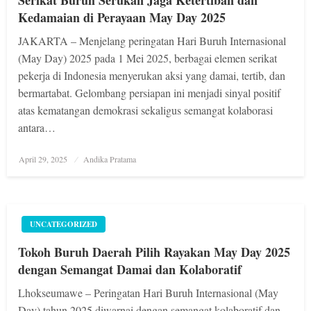
Kedamaian di Perayaan May Day 2025
JAKARTA – Menjelang peringatan Hari Buruh Internasional
(May Day) 2025 pada 1 Mei 2025, berbagai elemen serikat
pekerja di Indonesia menyerukan aksi yang damai, tertib, dan
bermartabat. Gelombang persiapan ini menjadi sinyal positif
atas kematangan demokrasi sekaligus semangat kolaborasi
antara…
Posted
April 29, 2025
Andika Pratama
on
UNCATEGORIZED
Tokoh Buruh Daerah Pilih Rayakan May Day 2025
dengan Semangat Damai dan Kolaboratif
Lhokseumawe – Peringatan Hari Buruh Internasional (May
Day) tahun 2025 diwarnai dengan semangat kolaboratif dan