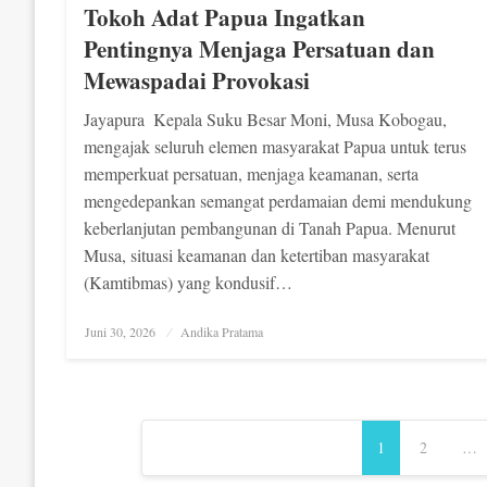
Tokoh Adat Papua Ingatkan
Pentingnya Menjaga Persatuan dan
Mewaspadai Provokasi
Jayapura  Kepala Suku Besar Moni, Musa Kobogau,
mengajak seluruh elemen masyarakat Papua untuk terus
memperkuat persatuan, menjaga keamanan, serta
mengedepankan semangat perdamaian demi mendukung
keberlanjutan pembangunan di Tanah Papua. Menurut
Musa, situasi keamanan dan ketertiban masyarakat
(Kamtibmas) yang kondusif…
Posted
Juni 30, 2026
Andika Pratama
on
Navigasi
1
2
…