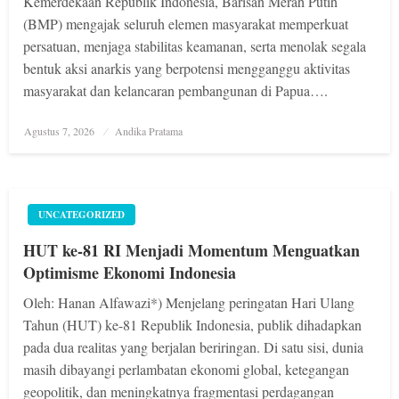
Kemerdekaan Republik Indonesia, Barisan Merah Putih
(BMP) mengajak seluruh elemen masyarakat memperkuat
persatuan, menjaga stabilitas keamanan, serta menolak segala
bentuk aksi anarkis yang berpotensi mengganggu aktivitas
masyarakat dan kelancaran pembangunan di Papua….
Posted
Agustus 7, 2026
Andika Pratama
on
UNCATEGORIZED
HUT ke-81 RI Menjadi Momentum Menguatkan
Optimisme Ekonomi Indonesia
Oleh: Hanan Alfawazi*) Menjelang peringatan Hari Ulang
Tahun (HUT) ke-81 Republik Indonesia, publik dihadapkan
pada dua realitas yang berjalan beriringan. Di satu sisi, dunia
masih dibayangi perlambatan ekonomi global, ketegangan
geopolitik, dan meningkatnya fragmentasi perdagangan