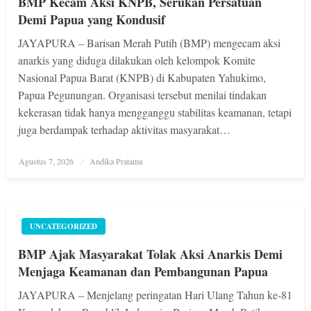
BMP Kecam Aksi KNPB, Serukan Persatuan
Demi Papua yang Kondusif
JAYAPURA – Barisan Merah Putih (BMP) mengecam aksi
anarkis yang diduga dilakukan oleh kelompok Komite
Nasional Papua Barat (KNPB) di Kabupaten Yahukimo,
Papua Pegunungan. Organisasi tersebut menilai tindakan
kekerasan tidak hanya mengganggu stabilitas keamanan, tetapi
juga berdampak terhadap aktivitas masyarakat…
Posted
Agustus 7, 2026
Andika Pratama
on
UNCATEGORIZED
BMP Ajak Masyarakat Tolak Aksi Anarkis Demi
Menjaga Keamanan dan Pembangunan Papua
JAYAPURA – Menjelang peringatan Hari Ulang Tahun ke-81