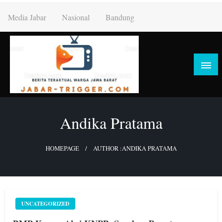
Skip
Media Jabar
Nasional
Bandung
to
content
Andika Pratama
HOMEPAGE
AUTHOR :ANDIKA PRATAMA
UNCATEGORIZED