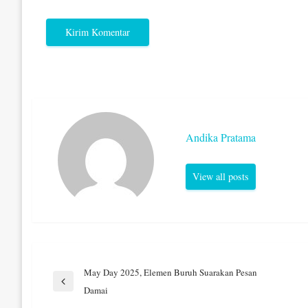
Andika Pratama
View all posts
Navigasi
May Day 2025, Elemen Buruh Suarakan Pesan
Previous
Damai
Post