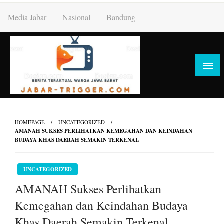
Skip
Media Jabar
Nasional
Bandung
to
content
HOMEPAGE
UNCATEGORIZED
AMANAH SUKSES PERLIHATKAN KEMEGAHAN DAN KEINDAHAN
BUDAYA KHAS DAERAH SEMAKIN TERKENAL
UNCATEGORIZED
AMANAH Sukses Perlihatkan
Kemegahan dan Keindahan Budaya
Khas Daerah Semakin Terkenal