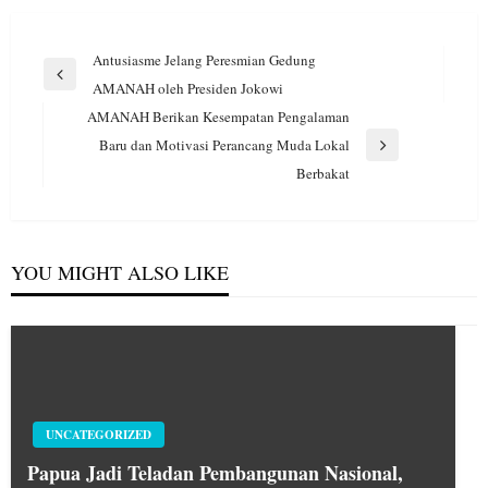
Navigasi
Antusiasme Jelang Peresmian Gedung
pos
Previous
AMANAH oleh Presiden Jokowi
Post
AMANAH Berikan Kesempatan Pengalaman
Baru dan Motivasi Perancang Muda Lokal
Next
Berbakat
Post
YOU MIGHT ALSO LIKE
UNCATEGORIZED
Papua Jadi Teladan Pembangunan Nasional,