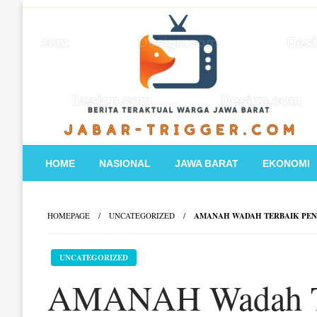
Skip
to
content
HOME
NASIONAL
JAWA BARAT
EKONOMI
HOMEPAGE
UNCATEGORIZED
AMANAH WADAH TERBAIK PENY
UNCATEGORIZED
AMANAH Wadah Te