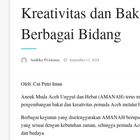
Kreativitas dan Ba
Berbagai Bidang
Posted
Andika Pratama
September 12, 2024
on
Oleh: Cut Putri Intan
Aneuk Muda Aceh Unggul dan Hebat (AMANAH) terus meng
pengembangan bakat dan kreativitas pemuda Aceh melalui b
Berbagai kegiatan yang diselenggarakan AMANAH berupaya
yang sesuai dengan kebutuhan zaman, sehingga pemuda Ace
dan budaya.