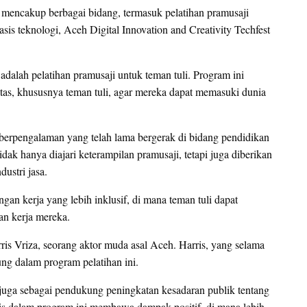
ncakup berbagai bidang, termasuk pelatihan pramusaji
is teknologi, Aceh Digital Innovation and Creativity Techfest
adalah pelatihan pramusaji untuk teman tuli. Program ini
tas, khususnya teman tuli, agar mereka dapat memasuki dunia
 berpengalaman yang telah lama bergerak di bidang pendidikan
dak hanya diajari keterampilan pramusaji, tetapi juga diberikan
ustri jasa.
gan kerja yang lebih inklusif, di mana teman tuli dapat
an kerja mereka.
arris Vriza, seorang aktor muda asal Aceh. Harris, yang selama
sung dalam program pelatihan ini.
i juga sebagai pendukung peningkatan kesadaran publik tentang
rris dalam program ini membawa dampak positif, di mana lebih