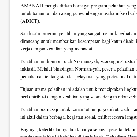
AMANAH menghadirkan berbagai program pelatihan yang me
untuk teman tuli dan ajang pengembangan usaha mikro berbas
(ADICT).
Salah satu program pelatihan yang sangat menarik perhatian 
dirancang untuk memberikan kesempatan bagi kaum disabili
kerja dengan keahlian yang memadai.
Pelatihan ini dipimpin oleh Normansyah, seorang instruktur
inklusif. Melalui bimbingan Normansyah, peserta pelatihan ti
pemahaman tentang standar pelayanan yang profesional di ind
Tujuan utama pelatihan ini adalah untuk menciptakan lingkun
berkontribusi dengan keahlian yang setara dengan rekan-rek
Pelatihan pramusaji untuk teman tuli ini juga diikuti oleh H
ini aktif dalam berbagai kegiatan sosial, terlibat secara lang
Baginya, keterlibatannya tidak hanya sebagai peserta, tetap
pentingnya inklusi disabilitas di dunia kerja. Kehadiran Ha