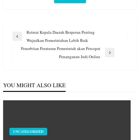
Navigasi
Retreat Kepala Daerah Berperan Penting
pos
Previous
Wujudkan Pemerintahan Lebih Baik
Post
Penerbitan Peraturan Pemerintah akan Percepat
Next
Penanganan Judi Online
Post
YOU MIGHT ALSO LIKE
UNCATEGORIZED