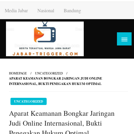
Skip
Media Jabar
Nasional
Bandung
to
content
HOMEPAGE
UNCATEGORIZED
APARAT KEAMANAN BONGKAR JARINGAN JUDI ONLINE
INTERNASIONAL, BUKTI PENEGAKAN HUKUM OPTIMAL
UNCATEGORIZED
Aparat Keamanan Bongkar Jaringan
Judi Online Internasional, Bukti
Penegakan Hukum Optimal