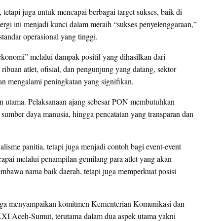
etapi juga untuk mencapai berbagai target sukses, baik di
inergi ini menjadi kunci dalam meraih “sukses penyelenggaraan,”
tandar operasional yang tinggi.
konomi” melalui dampak positif yang dihasilkan dari
buan atlet, ofisial, dan pengunjung yang datang, sektor
an mengalami peningkatan yang signifikan.
tian utama. Pelaksanaan ajang sebesar PON membutuhkan
 sumber daya manusia, hingga pencatatan yang transparan dan
isme panitia, tetapi juga menjadi contoh bagi event-event
ercapai melalui penampilan gemilang para atlet yang akan
n membawa nama baik daerah, tetapi juga memperkuat posisi
 juga menyampaikan komitmen Kementerian Komunikasi dan
XI Aceh-Sumut, terutama dalam dua aspek utama yakni