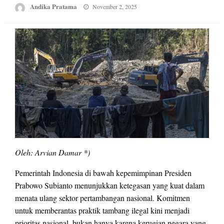
Posted
Andika Pratama
November 2, 2025
on
Oleh: Arvian Damar *)
Pemerintah Indonesia di bawah kepemimpinan Presiden
Prabowo Subianto menunjukkan ketegasan yang kuat dalam
menata ulang sektor pertambangan nasional. Komitmen
untuk memberantas praktik tambang ilegal kini menjadi
prioritas nasional, bukan hanya karena kerugian negara yang