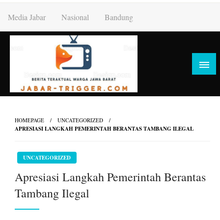
Skip
Media Jabar
Nasional
Bandung
to
content
HOMEPAGE
UNCATEGORIZED
APRESIASI LANGKAH PEMERINTAH BERANTAS TAMBANG ILEGAL
UNCATEGORIZED
Apresiasi Langkah Pemerintah Berantas
Tambang Ilegal