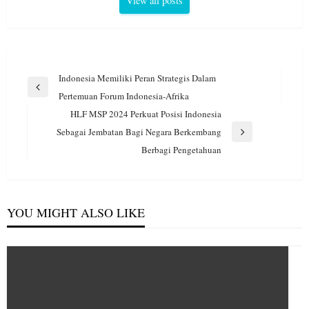
View all posts
Navigasi
Indonesia Memiliki Peran Strategis Dalam
pos
Previous
Pertemuan Forum Indonesia-Afrika
Post
HLF MSP 2024 Perkuat Posisi Indonesia
Sebagai Jembatan Bagi Negara Berkembang
Next
Berbagi Pengetahuan
Post
YOU MIGHT ALSO LIKE