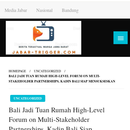
Skip
Media Jabar
Nasional
Bandung
to
content
HOMEPAGE
UNCATEGORIZED
BALI JADI TUAN RUMAH HIGH-LEVEL FORUM ON MULTI-
STAKEHOLDER PARTNERSHIPS, KADIN BALI SIAP MENSUKSESKAN
UNCATEGORIZED
Bali Jadi Tuan Rumah High-Level
Forum on Multi-Stakeholder
Partnerships, Kadin Bali Siap