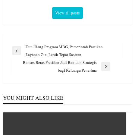
View all posts
Navigasi
Tata Ulang Program MBG, Pemerintah Pastikan
pos
Previous
Layanan Gizi Lebih Tepat Sasaran
Post
Bansos Beras Presiden Jadi Bantuan Strategis
Next
bagi Keluarga Penerima
Post
YOU MIGHT ALSO LIKE