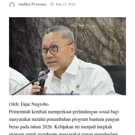
Posted
Andika Pratama
Juni 15, 2026
on
Oleh: Fajar Nugroho
Pemerintah kembali memperkuat perlindungan sosial bagi
masyarakat melalui penambahan program bantuan pangan
beras pada tahun 2026. Kebijakan ini menjadi langkah
strategis untuk membantu masyarakat rentan menghadapi