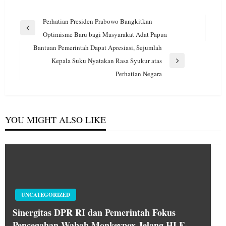
Navigasi
Perhatian Presiden Prabowo Bangkitkan
pos
Previous
Optimisme Baru bagi Masyarakat Adat Papua
Post
Bantuan Pemerintah Dapat Apresiasi, Sejumlah
Kepala Suku Nyatakan Rasa Syukur atas
Next
Perhatian Negara
Post
YOU MIGHT ALSO LIKE
UNCATEGORIZED
Sinergitas DPR RI dan Pemerintah Fokus
Pencegahan Wabah Monkeypox Jelang HLF-