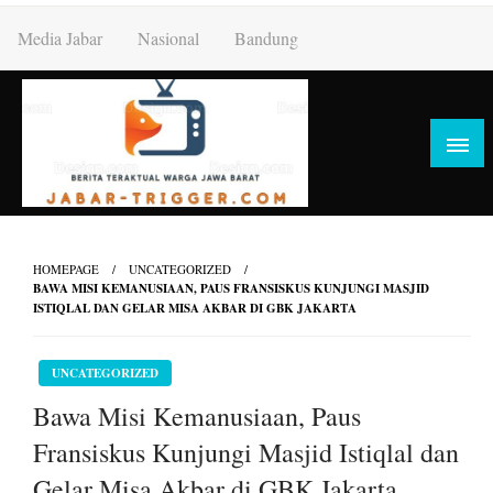
Skip
Media Jabar
Nasional
Bandung
to
content
HOMEPAGE
UNCATEGORIZED
BAWA MISI KEMANUSIAAN, PAUS FRANSISKUS KUNJUNGI MASJID
ISTIQLAL DAN GELAR MISA AKBAR DI GBK JAKARTA
UNCATEGORIZED
Bawa Misi Kemanusiaan, Paus
Fransiskus Kunjungi Masjid Istiqlal dan
Gelar Misa Akbar di GBK Jakarta