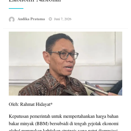
Posted
Andika Pratama
Juni 7, 2026
on
Oleh: Rahmat Hidayat*
Keputusan pemerintah untuk mempertahankan harga bahan
bakar minyak (BBM) bersubsidi di tengah gejolak ekonomi
global merupakan kebijakan strategis yang patut diapresiasi.