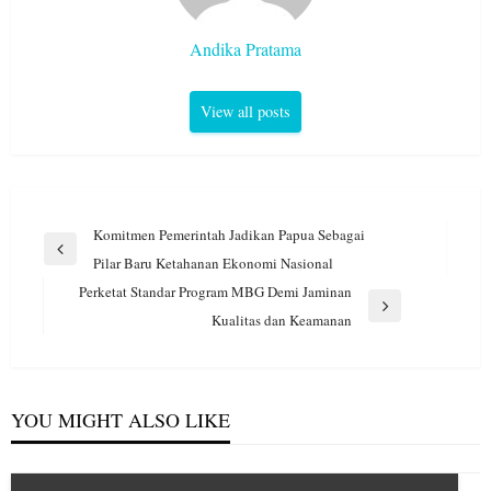
Andika Pratama
View all posts
Navigasi
Komitmen Pemerintah Jadikan Papua Sebagai
pos
Previous
Pilar Baru Ketahanan Ekonomi Nasional
Post
Perketat Standar Program MBG Demi Jaminan
Next
Kualitas dan Keamanan
Post
YOU MIGHT ALSO LIKE