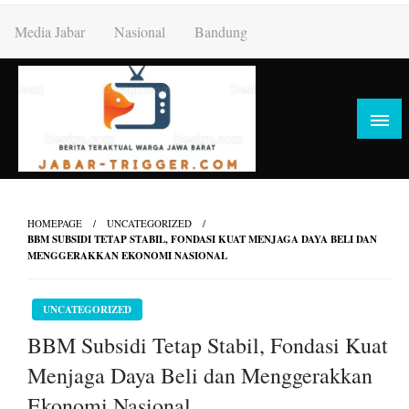
Skip
Media Jabar
Nasional
Bandung
to
content
HOMEPAGE
UNCATEGORIZED
BBM SUBSIDI TETAP STABIL, FONDASI KUAT MENJAGA DAYA BELI DAN
MENGGERAKKAN EKONOMI NASIONAL
UNCATEGORIZED
BBM Subsidi Tetap Stabil, Fondasi Kuat
Menjaga Daya Beli dan Menggerakkan
Ekonomi Nasional