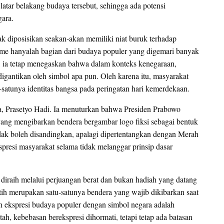
tar belakang budaya tersebut, sehingga ada potensi
gara.
 diposisikan seakan-akan memiliki niat buruk terhadap
ime hanyalah bagian dari budaya populer yang digemari banyak
n, ia tetap menegaskan bahwa dalam konteks kenegaraan,
igantikan oleh simbol apa pun. Oleh karena itu, masyarakat
satunya identitas bangsa pada peringatan hari kemerdekaan.
ra, Prasetyo Hadi. Ia menuturkan bahwa Presiden Prabowo
ang mengibarkan bendera bergambar logo fiksi sebagai bentuk
dak boleh disandingkan, apalagi dipertentangkan dengan Merah
kspresi masyarakat selama tidak melanggar prinsip dasar
iraih melalui perjuangan berat dan bukan hadiah yang datang
tih merupakan satu-satunya bendera yang wajib dikibarkan saat
n ekspresi budaya populer dengan simbol negara adalah
ah, kebebasan berekspresi dihormati, tetapi tetap ada batasan