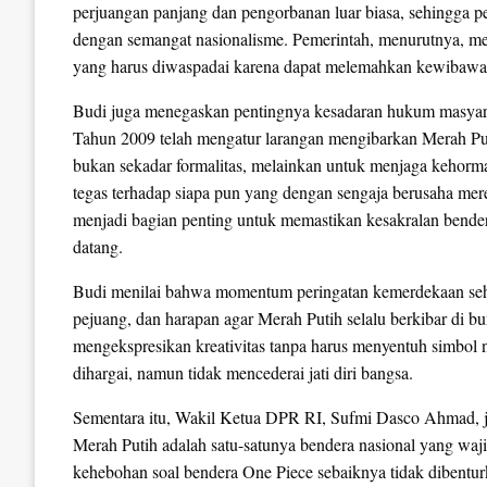
perjuangan panjang dan pengorbanan luar biasa, sehingga pe
dengan semangat nasionalisme. Pemerintah, menurutnya, me
yang harus diwaspadai karena dapat melemahkan kewibawa
Budi juga menegaskan pentingnya kesadaran hukum masya
Tahun 2009 telah mengatur larangan mengibarkan Merah Put
bukan sekadar formalitas, melainkan untuk menjaga kehorm
tegas terhadap siapa pun yang dengan sengaja berusaha m
menjadi bagian penting untuk memastikan kesakralan bendera
datang.
Budi menilai bahwa momentum peringatan kemerdekaan seha
pejuang, dan harapan agar Merah Putih selalu berkibar di 
mengekspresikan kreativitas tanpa harus menyentuh simbol 
dihargai, namun tidak mencederai jati diri bangsa.
Sementara itu, Wakil Ketua DPR RI, Sufmi Dasco Ahmad,
Merah Putih adalah satu-satunya bendera nasional yang waj
kehebohan soal bendera One Piece sebaiknya tidak dibentur