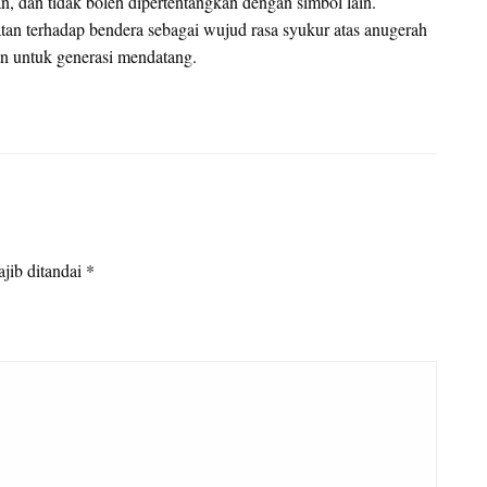
an, dan tidak boleh dipertentangkan dengan simbol lain.
an terhadap bendera sebagai wujud rasa syukur atas anugerah
n untuk generasi mendatang.
jib ditandai
*