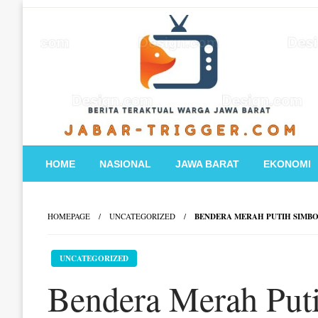
Skip
to
content
HOME
NASIONAL
JAWA BARAT
EKONOMI
HOMEPAGE
UNCATEGORIZED
BENDERA MERAH PUTIH SIMBO
UNCATEGORIZED
Bendera Merah Put