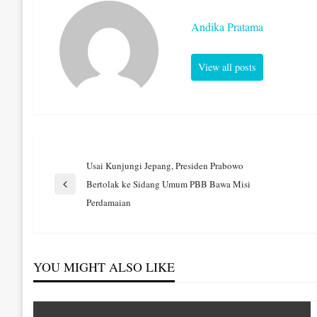
Andika Pratama
View all posts
Navigasi
Usai Kunjungi Jepang, Presiden Prabowo
Bertolak ke Sidang Umum PBB Bawa Misi
Previous
pos
Perdamaian
Post
YOU MIGHT ALSO LIKE