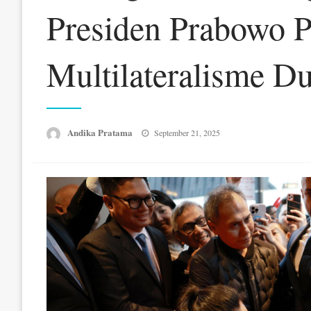
Presiden Prabowo 
Multilateralisme D
Posted
Andika Pratama
September 21, 2025
on