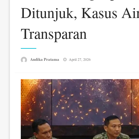
Ditunjuk, Kasus Ai
Transparan
Posted
Andika Pratama
April 27, 2026
on