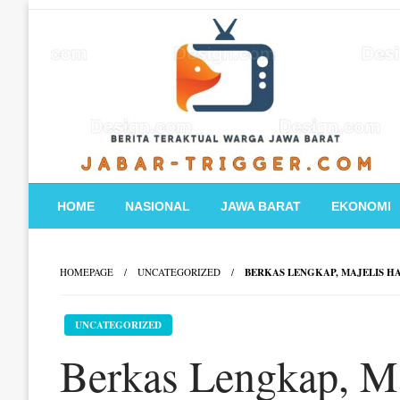
Skip
to
content
HOME
NASIONAL
JAWA BARAT
EKONOMI
HOMEPAGE
UNCATEGORIZED
BERKAS LENGKAP, MAJELIS H
UNCATEGORIZED
Berkas Lengkap, M