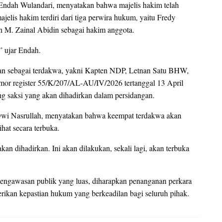
a, Endah Wulandari, menyatakan bahwa majelis hakim telah
jelis hakim terdiri dari tiga perwira hukum, yaitu Fredy
an M. Zainal Abidin sebagai hakim anggota.
” ujar Endah.
apkan sebagai terdakwa, yakni Kapten NDP, Letnan Satu BHW,
nomor register 55/K/207/AL-AU/IV/2026 tertanggal 13 April
ng saksi yang akan dihadirkan dalam persidangan.
Dwi Nasrullah, menyatakan bahwa keempat terdakwa akan
hat secara terbuka.
akan dihadirkan. Ini akan dilakukan, sekali lagi, akan terbuka
pengawasan publik yang luas, diharapkan penanganan perkara
berikan kepastian hukum yang berkeadilan bagi seluruh pihak.