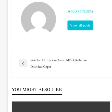
Andika Pratama
View all posts
Navigasi
Sekolah Dilibatkan Awasi MBG, Keluhan
Previous
Ditindak Cepat
Post
pos
YOU MIGHT ALSO LIKE