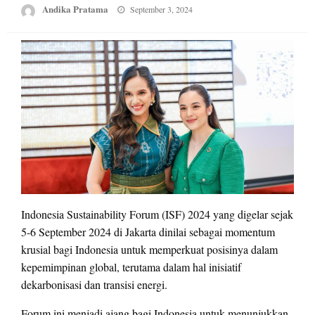
Posted
Andika Pratama
September 3, 2024
on
Indonesia Sustainability Forum (ISF) 2024 yang digelar sejak
5-6 September 2024 di Jakarta dinilai sebagai momentum
krusial bagi Indonesia untuk memperkuat posisinya dalam
kepemimpinan global, terutama dalam hal inisiatif
dekarbonisasi dan transisi energi.
Forum ini menjadi ajang bagi Indonesia untuk menunjukkan