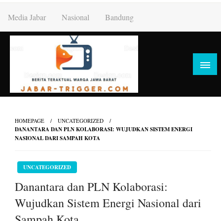
Skip
Media Jabar
Nasional
Bandung
to
content
HOMEPAGE
UNCATEGORIZED
DANANTARA DAN PLN KOLABORASI: WUJUDKAN SISTEM ENERGI
NASIONAL DARI SAMPAH KOTA
UNCATEGORIZED
Danantara dan PLN Kolaborasi:
Wujudkan Sistem Energi Nasional dari
Sampah Kota