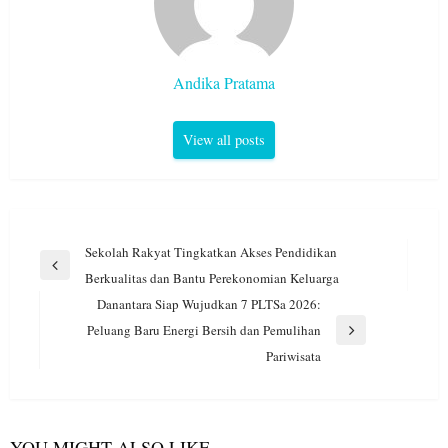
Andika Pratama
View all posts
Navigasi
Sekolah Rakyat Tingkatkan Akses Pendidikan
pos
Previous
Berkualitas dan Bantu Perekonomian Keluarga
Post
Danantara Siap Wujudkan 7 PLTSa 2026:
Peluang Baru Energi Bersih dan Pemulihan
Next
Pariwisata
Post
YOU MIGHT ALSO LIKE