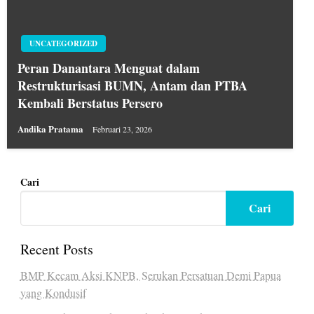
UNCATEGORIZED
Peran Danantara Menguat dalam
Restrukturisasi BUMN, Antam dan PTBA
Kembali Berstatus Persero
Andika Pratama
Februari 23, 2026
Cari
Cari
Recent Posts
BMP Kecam Aksi KNPB, Serukan Persatuan Demi Papua
yang Kondusif