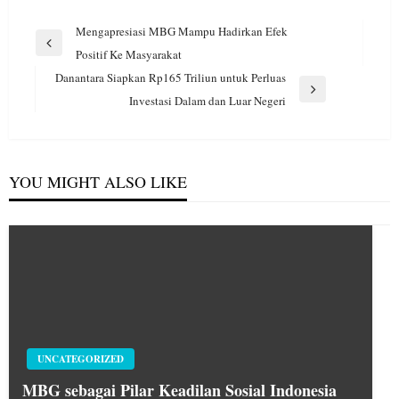
Navigasi
Mengapresiasi MBG Mampu Hadirkan Efek
pos
Previous
Positif Ke Masyarakat
Post
Danantara Siapkan Rp165 Triliun untuk Perluas
Next
Investasi Dalam dan Luar Negeri
Post
YOU MIGHT ALSO LIKE
UNCATEGORIZED
MBG sebagai Pilar Keadilan Sosial Indonesia