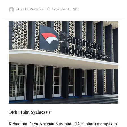
Posted
Andika Pratama
September 11, 2025
on
Oleh : Fahri Syahreza )*
Kehadiran Daya Anagata Nusantara (Danantara) merupakan