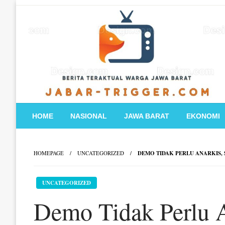
Skip
to
content
HOME
NASIONAL
JAWA BARAT
EKONOMI
HOMEPAGE
UNCATEGORIZED
DEMO TIDAK PERLU ANARKIS,
UNCATEGORIZED
Demo Tidak Perlu 