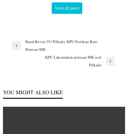
View all posts
Navigasi
Batal Revisi UU Pilkada, KPU Pastikan Ikuti
pos
Previous
Putusan MK
Post
KPU Laksanakan putusan MK soal
Next
Pilkada
Post
YOU MIGHT ALSO LIKE