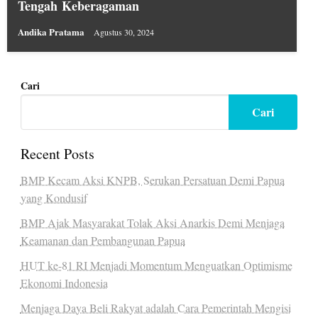
Tengah Keberagaman
Andika Pratama
Agustus 30, 2024
Cari
Cari
Recent Posts
BMP Kecam Aksi KNPB, Serukan Persatuan Demi Papua
yang Kondusif
BMP Ajak Masyarakat Tolak Aksi Anarkis Demi Menjaga
Keamanan dan Pembangunan Papua
HUT ke-81 RI Menjadi Momentum Menguatkan Optimisme
Ekonomi Indonesia
Menjaga Daya Beli Rakyat adalah Cara Pemerintah Mengisi