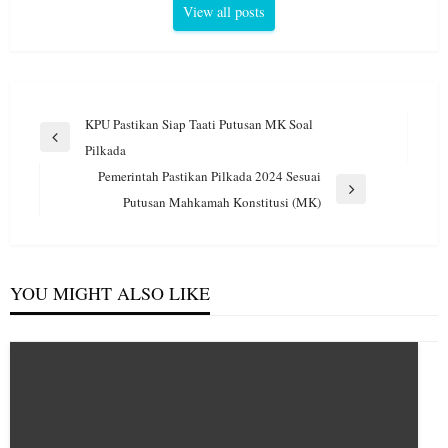
View all posts
Navigasi
KPU Pastikan Siap Taati Putusan MK Soal
pos
Previous
Pilkada
Post
Pemerintah Pastikan Pilkada 2024 Sesuai
Next
Putusan Mahkamah Konstitusi (MK)
Post
YOU MIGHT ALSO LIKE