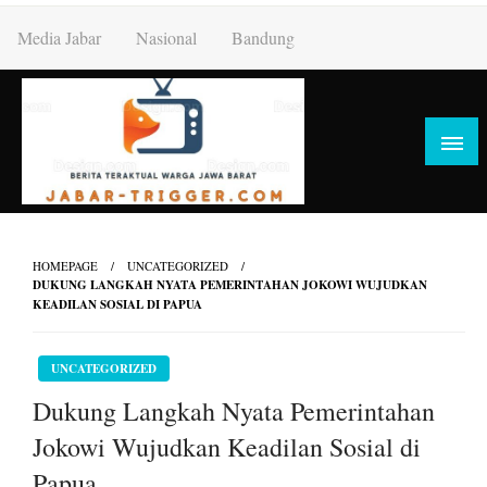
Skip
Media Jabar
Nasional
Bandung
to
content
HOMEPAGE
UNCATEGORIZED
DUKUNG LANGKAH NYATA PEMERINTAHAN JOKOWI WUJUDKAN
KEADILAN SOSIAL DI PAPUA
UNCATEGORIZED
Dukung Langkah Nyata Pemerintahan
Jokowi Wujudkan Keadilan Sosial di
Papua