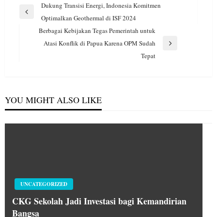
Navigasi
Dukung Transisi Energi, Indonesia Komitmen
pos
Previous
Optimalkan Geothermal di ISF 2024
Post
Berbagai Kebijakan Tegas Pemerintah untuk
Atasi Konflik di Papua Karena OPM Sudah
Next
Tepat
Post
YOU MIGHT ALSO LIKE
UNCATEGORIZED
CKG Sekolah Jadi Investasi bagi Kemandirian
Bangsa