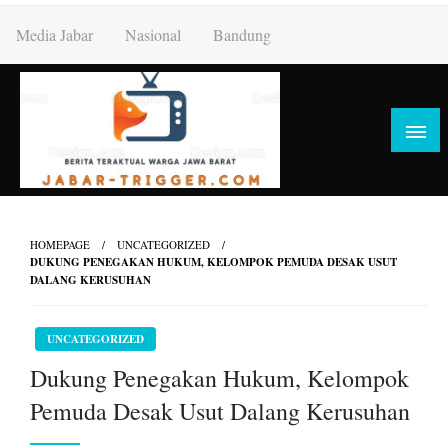
Skip
Media Jabar
Nasional
Bandung
to
content
HOMEPAGE
UNCATEGORIZED
DUKUNG PENEGAKAN HUKUM, KELOMPOK PEMUDA DESAK USUT
DALANG KERUSUHAN
UNCATEGORIZED
Dukung Penegakan Hukum, Kelompok
Pemuda Desak Usut Dalang Kerusuhan