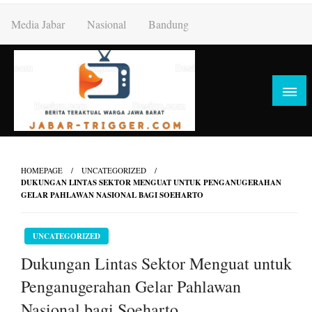
Skip
Media Jabar
Nasional
Bandung
to
content
HOMEPAGE
UNCATEGORIZED
DUKUNGAN LINTAS SEKTOR MENGUAT UNTUK PENGANUGERAHAN
GELAR PAHLAWAN NASIONAL BAGI SOEHARTO
UNCATEGORIZED
Dukungan Lintas Sektor Menguat untuk
Penganugerahan Gelar Pahlawan
Nasional bagi Soeharto