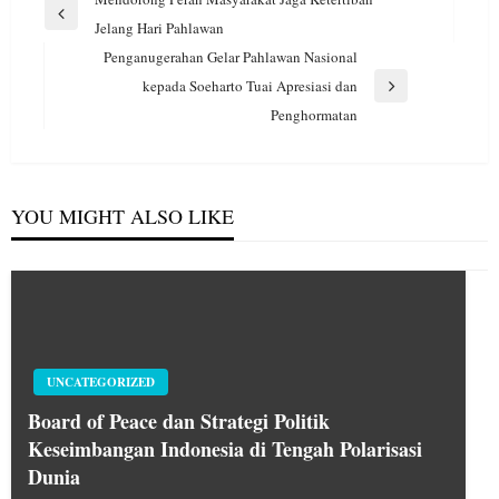
pos
Previous
Jelang Hari Pahlawan
Post
Penganugerahan Gelar Pahlawan Nasional
kepada Soeharto Tuai Apresiasi dan
Next
Penghormatan
Post
YOU MIGHT ALSO LIKE
UNCATEGORIZED
Board of Peace dan Strategi Politik
Keseimbangan Indonesia di Tengah Polarisasi
Dunia