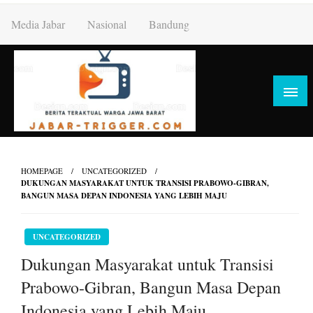
Skip
Media Jabar
Nasional
Bandung
to
content
HOMEPAGE
UNCATEGORIZED
DUKUNGAN MASYARAKAT UNTUK TRANSISI PRABOWO-GIBRAN,
BANGUN MASA DEPAN INDONESIA YANG LEBIH MAJU
UNCATEGORIZED
Dukungan Masyarakat untuk Transisi
Prabowo-Gibran, Bangun Masa Depan
Indonesia yang Lebih Maju