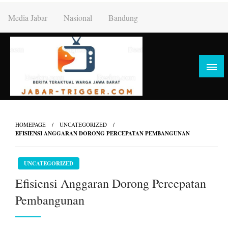
Skip
Media Jabar
Nasional
Bandung
to
content
HOMEPAGE
UNCATEGORIZED
EFISIENSI ANGGARAN DORONG PERCEPATAN PEMBANGUNAN
UNCATEGORIZED
Efisiensi Anggaran Dorong Percepatan
Pembangunan