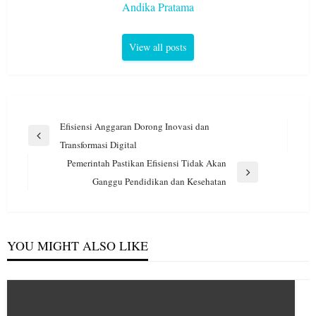
Andika Pratama
View all posts
Navigasi
Efisiensi Anggaran Dorong Inovasi dan
pos
Previous
Transformasi Digital
Post
Pemerintah Pastikan Efisiensi Tidak Akan
Next
Ganggu Pendidikan dan Kesehatan
Post
YOU MIGHT ALSO LIKE