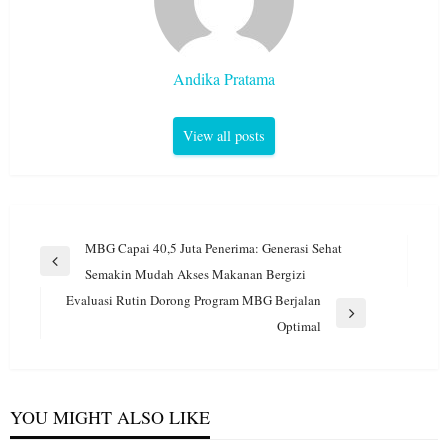
Andika Pratama
View all posts
Navigasi
MBG Capai 40,5 Juta Penerima: Generasi Sehat
pos
Previous
Semakin Mudah Akses Makanan Bergizi
Post
Evaluasi Rutin Dorong Program MBG Berjalan
Next
Optimal
Post
YOU MIGHT ALSO LIKE