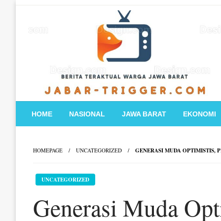
Skip
to
content
HOME
NASIONAL
JAWA BARAT
EKONOMI
HOMEPAGE
UNCATEGORIZED
GENERASI MUDA OPTIMISTIS,
UNCATEGORIZED
Generasi Muda Opti