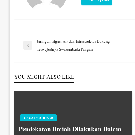
Navigasi
Jaringan Irigasi Air dan Infrastruktur Dukung
Previous
Terwujudnya Swasembada Pangan
Post
pos
YOU MIGHT ALSO LIKE
UNCATEGORIZED
Pendekatan Ilmiah Dilakukan Dalam