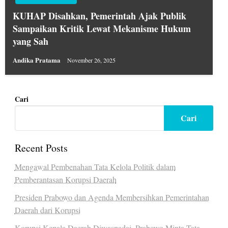
KUHAP Disahkan, Pemerintah Ajak Publik
Sampaikan Kritik Lewat Mekanisme Hukum
yang Sah
Andika Pratama
November 26, 2025
Cari
Cari
Recent Posts
Mengawal Pembenahan Tata Kelola Politik dalam
Pemberantasan Korupsi Daerah
Presiden Prabowo dan Agenda Membersihkan Pemerintahan
Daerah dari Korupsi
Korupsi Kepala Daerah Diwaspadai, Prabowo Minta Tata