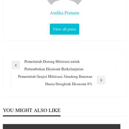
Andika Pratama
View all posts
Navigasi
Pemerintah Dorong Hilirisasi untuk
pos
Previous
Pertumbuhan Ekonomi Berkelanjutan
Post
Pemerintah Genjot Hilirisasi, Gandeng Ilmuwan
Next
Dunia Dongkrak Ekonomi 8%
Post
YOU MIGHT ALSO LIKE