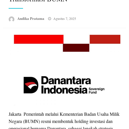
Posted
Andika Pratama
Agustus 7, 2025
on
Jakarta  Pemerintah melalui Kementerian Badan Usaha Milik
Negara (BUMN) resmi membentuk holding investasi dan
operasional bernama Danantara, sebagai langkah strategis