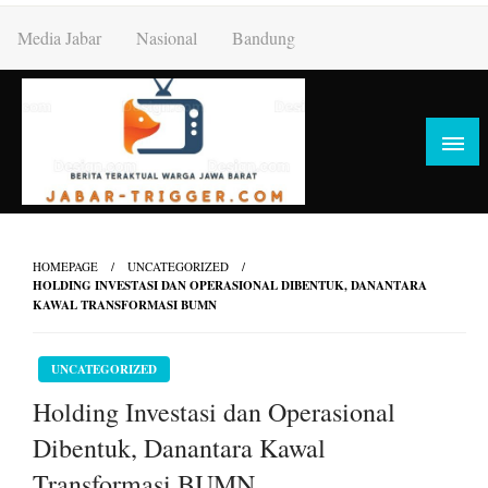
Skip
Media Jabar
Nasional
Bandung
to
content
HOMEPAGE
UNCATEGORIZED
HOLDING INVESTASI DAN OPERASIONAL DIBENTUK, DANANTARA
KAWAL TRANSFORMASI BUMN
UNCATEGORIZED
Holding Investasi dan Operasional
Dibentuk, Danantara Kawal
Transformasi BUMN