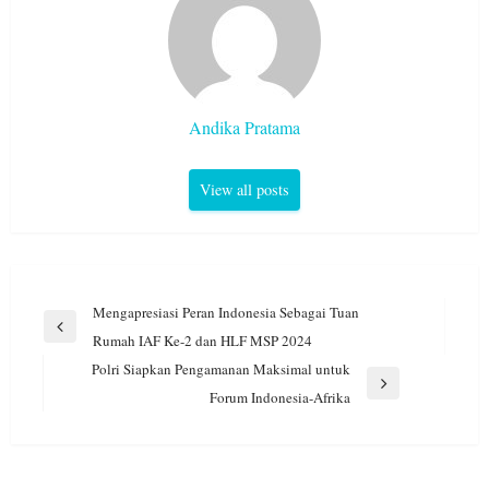
Andika Pratama
View all posts
Navigasi
Mengapresiasi Peran Indonesia Sebagai Tuan
pos
Previous
Rumah IAF Ke-2 dan HLF MSP 2024
Post
Polri Siapkan Pengamanan Maksimal untuk
Next
Forum Indonesia-Afrika
Post