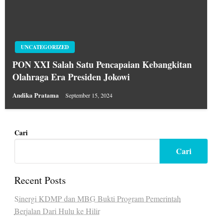
UNCATEGORIZED
PON XXI Salah Satu Pencapaian Kebangkitan
Olahraga Era Presiden Jokowi
Andika Pratama
September 15, 2024
Cari
Cari
Recent Posts
Sinergi KDMP dan MBG Bukti Program Pemerintah
Berjalan Dari Hulu ke Hilir