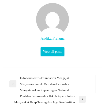
Andika Pratama
View all posts
Navigasi
Indonesiasentris Foundation Mengajak
pos
Masyarakat untuk Meredam Demo dan
Previous
Mengutamakan Kepentingan Nasional
Post
Presiden Prabowo dan Tokoh Agama Imbau
Next
Masyarakat Tetap Tenang dan Jaga Kondusifitas