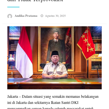
Posted
Andika Pratama
Agustus 30, 2025
on
Jakarta – Dalam situasi yang semakin memanas belakangan
ini di Jakarta dan sekitarnya Ikatan Santri DKI
menyampaikan seruan kepada seluruh masyarakat untuk