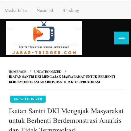
Skip
Media Jabar
Nasional
Bandung
to
content
HOMEPAGE
UNCATEGORIZED
IKATAN SANTRI DKI MENGAJAK MASYARAKAT UNTUK BERHENTI
BERDEMONSTRASI ANARKIS DAN TIDAK TERPROVOKASI
UNCATEGORIZED
Ikatan Santri DKI Mengajak Masyarakat
untuk Berhenti Berdemonstrasi Anarkis
dan Tidak Terprovokasi