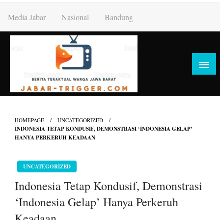
Skip
Media Jabar
Nasional
Bandung
to
content
HOMEPAGE
UNCATEGORIZED
INDONESIA TETAP KONDUSIF, DEMONSTRASI ‘INDONESIA GELAP’
HANYA PERKERUH KEADAAN
UNCATEGORIZED
Indonesia Tetap Kondusif, Demonstrasi
‘Indonesia Gelap’ Hanya Perkeruh
Keadaan