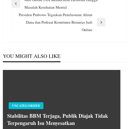
pos
Previous
Masalah Kesehatan Mental
Post
Presiden Prabowo Tegaskan Penelusuran Aliran
Dana dan Perkuat Komitmen Berantas Judi
Next
Online
Post
YOU MIGHT ALSO LIKE
UNCATEGORIZED
Stabilitas BBM Terjaga, Publik Diajak Tidak
Terpengaruh Isu Menyesatkan