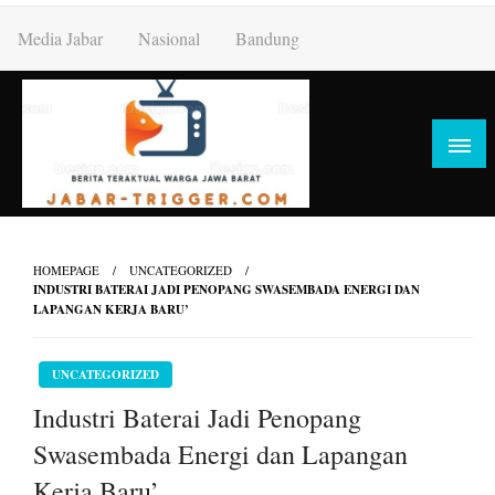
Skip
Media Jabar
Nasional
Bandung
to
content
HOMEPAGE
UNCATEGORIZED
INDUSTRI BATERAI JADI PENOPANG SWASEMBADA ENERGI DAN
LAPANGAN KERJA BARU’
UNCATEGORIZED
Industri Baterai Jadi Penopang
Swasembada Energi dan Lapangan
Kerja Baru’