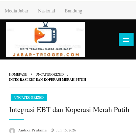
Skip
Media Jabar
Nasional
Bandung
to
content
HOMEPAGE
UNCATEGORIZED
INTEGRASI EBT DAN KOPERASI MERAH PUTIH
UNCATEGORIZED
Integrasi EBT dan Koperasi Merah Putih
Posted
Andika Pratama
Juni 15, 2026