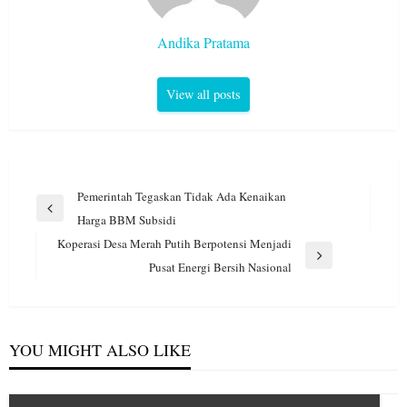
Andika Pratama
View all posts
Navigasi
Pemerintah Tegaskan Tidak Ada Kenaikan
pos
Previous
Harga BBM Subsidi
Post
Koperasi Desa Merah Putih Berpotensi Menjadi
Next
Pusat Energi Bersih Nasional
Post
YOU MIGHT ALSO LIKE