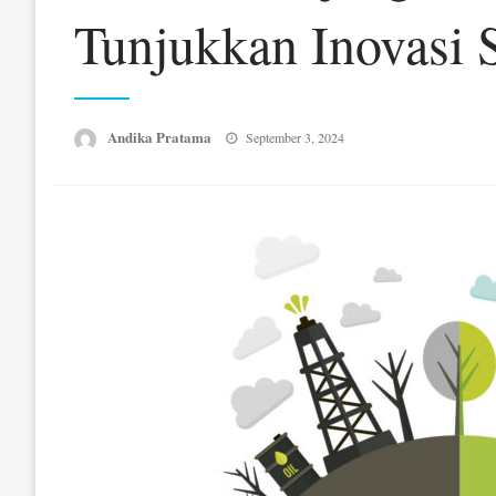
Tunjukkan Inovasi S
Posted
Andika Pratama
September 3, 2024
on