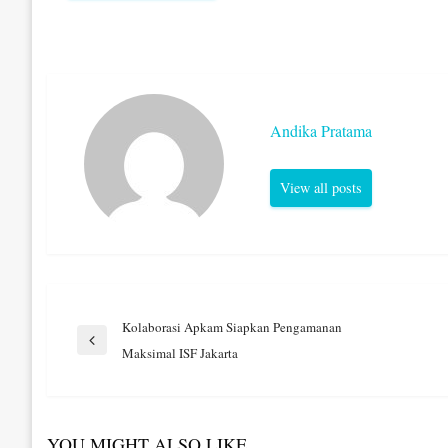
Andika Pratama
View all posts
Navigasi
Kolaborasi Apkam Siapkan Pengamanan
Previous
Maksimal ISF Jakarta
Post
pos
YOU MIGHT ALSO LIKE