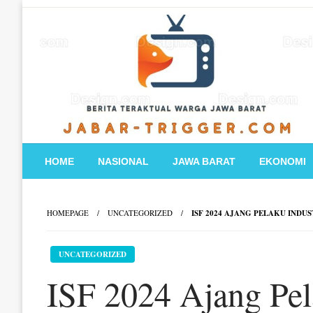
Skip
to
content
HOME
NASIONAL
JAWA BARAT
EKONOMI
HOMEPAGE
UNCATEGORIZED
ISF 2024 AJANG PELAKU INDU
UNCATEGORIZED
ISF 2024 Ajang Pel