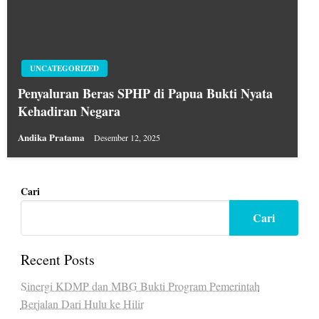
UNCATEGORIZED
Penyaluran Beras SPHP di Papua Bukti Nyata
Kehadiran Negara
Andika Pratama
Desember 12, 2025
Cari
Cari
Recent Posts
Sinergi KDMP dan MBG Bukti Program Pemerintah
Berjalan Dari Hulu ke Hilir