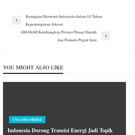
Navigasi
Kemajuan Ekonomi Indonesia dalam 10 Tahun
pos
Previous
Kepemimpinan Jokowi
Post
AMANAH Kembangkan Potensi Penari Daerah
Next
dan Pemuda Pegiat Seni
Post
YOU MIGHT ALSO LIKE
UNCATEGORIZED
Indonesia Dorong Transisi Energi Jadi Topik