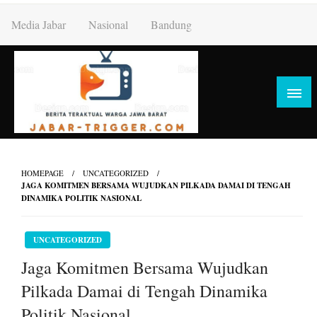
Skip
Media Jabar
Nasional
Bandung
to
content
HOMEPAGE
UNCATEGORIZED
JAGA KOMITMEN BERSAMA WUJUDKAN PILKADA DAMAI DI TENGAH
DINAMIKA POLITIK NASIONAL
UNCATEGORIZED
Jaga Komitmen Bersama Wujudkan
Pilkada Damai di Tengah Dinamika
Politik Nasional