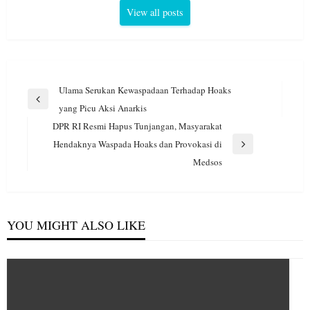
View all posts
Navigasi
Ulama Serukan Kewaspadaan Terhadap Hoaks
pos
Previous
yang Picu Aksi Anarkis
Post
DPR RI Resmi Hapus Tunjangan, Masyarakat
Hendaknya Waspada Hoaks dan Provokasi di
Next
Medsos
Post
YOU MIGHT ALSO LIKE