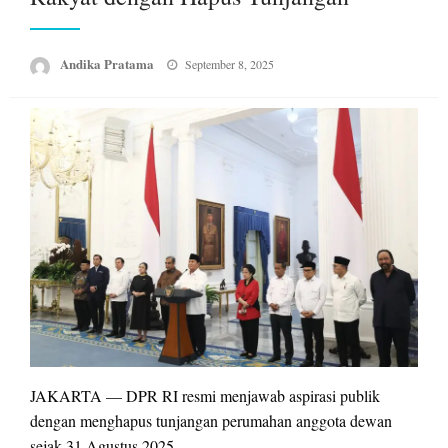
Posted
Andika Pratama
September 8, 2025
on
JAKARTA — DPR RI resmi menjawab aspirasi publik
dengan menghapus tunjangan perumahan anggota dewan
sejak 31 Agustus 2025.