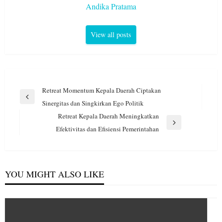
Andika Pratama
View all posts
Navigasi
Retreat Momentum Kepala Daerah Ciptakan
pos
Previous
Sinergitas dan Singkirkan Ego Politik
Post
Retreat Kepala Daerah Meningkatkan
Next
Efektivitas dan Efisiensi Pemerintahan
Post
YOU MIGHT ALSO LIKE