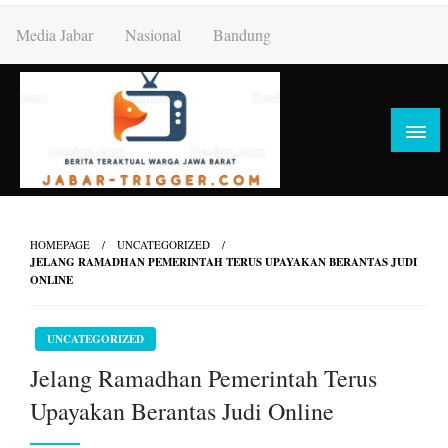
Skip
Media Jabar
Nasional
Bandung
to
content
HOMEPAGE
UNCATEGORIZED
JELANG RAMADHAN PEMERINTAH TERUS UPAYAKAN BERANTAS JUDI
ONLINE
UNCATEGORIZED
Jelang Ramadhan Pemerintah Terus
Upayakan Berantas Judi Online