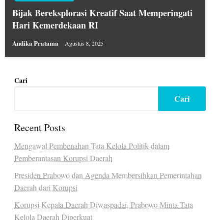
Bijak Bereksplorasi Kreatif Saat Memperingati
Hari Kemerdekaan RI
Andika Pratama
Agustus 8, 2025
Cari
Cari
Recent Posts
Mengawal Pembenahan Tata Kelola Politik dalam
Pemberantasan Korupsi Daerah
Presiden Prabowo dan Agenda Membersihkan Pemerintahan
Daerah dari Korupsi
Korupsi Kepala Daerah Diwaspadai, Prabowo Minta Tata
Kelola Daerah Diperkuat