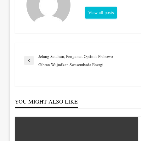
View all posts
Navigasi
Jelang Setahun, Pengamat Optimis Prabowo –
Previous
Gibran Wujudkan Swasembada Energi
Post
pos
YOU MIGHT ALSO LIKE