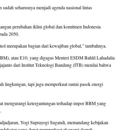
 sudah seharusnya menjadi agenda nasional lintas
tangan perubahan iklim global dan komitmen Indonesia
 pada 2050.
tanol merupakan bagian dari kewajiban global,” tambahnya.
BBM), atau E10, yang digagas Menteri ESDM Bahlil Lahadalia
djajanto dari Institut Teknologi Bandung (ITB) menilai bahwa
mah lingkungan, tapi juga memperkuat rantai pasok energi
dapat mengurangi ketergantungan terhadap impor BBM yang
.
 Padjadjaran, Yogi Suprayogi Sugandi, memandang kebijakan
 pendekatan yang dapat memperkuat ekonomi daerah.