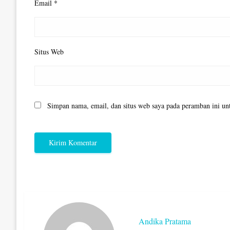
Email
*
Situs Web
Simpan nama, email, dan situs web saya pada peramban ini un
Andika Pratama