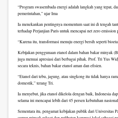
“Program swasembada energi adalah langkah yang tepat, dan
pemerintahan,” ujar Ima
Ia menekankan pentingnya momentum saat ini di tengah tan
terhadap Perjanjian Paris untuk mencapai net zero emission
“Karena itu, transformasi menuju energi bersih seperti bioe
Kebijakan penggunaan etanol dalam bahan bakar minyak (
juga menuai apresiasi dari berbagai pihak. Prof. Tri Yus Wi
secara teknis, bahan bakar etanol aman dan efisien.
“Etanol dari tebu, jagung, atau singkong itu tidak hanya ra
domestik,” terang Tri.
Ia menyebut, jika etanol dikelola dengan baik, Indonesia 
selama ini mencapai lebih dari 45 persen kebutuhan nasional
Sementara itu, pengamat kebijakan publik dari Universitas
sumur minyak rakyat dan pelibatan koperasi lokal sebagai